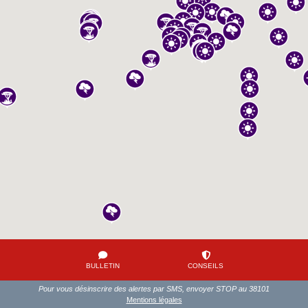
BULLETIN
CONSEILS
Pour vous désinscrire des alertes par SMS, envoyer STOP au 38101
Mentions légales